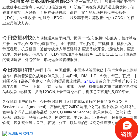
深圳市今日数据科技有限公司
是一家立足深圳、辐射全国的电信中
立数据中心运营商，依托与电信运营商、IT 设备厂商在资源及渠道上的优势，借
鉴业界成功运营经验，为用户提供持续、高速、安全的互联网数据中心服务
（IDC）、企业数据中心服务（EDC）、以及基于云计算数据中心（CDC）的行
业应用解决方案。
今日数据
科技
的市场机遇来自于向用户提供“一站式”数据中心服务，包括域名
注册、云主机/VPS主机/虚拟主机、企业邮箱、主机托管、主机租用、机柜批发、
带宽租用、机房租赁、通信专线接入等基础服务;应用系统开发、运维支持、应用
管理、外包服务、信息安全、CDN网络加速等系统服务;以及IDC/EDC/云计算系统
的规划建设、外包代管、市场运营等管理服务。
今日数据
科技
与中国电信、中国联通、中国移动等国家级电信运营商在长期的
合作中保持着紧密的战略伙伴关系，并与Dell、IBM、HP、华为
、华三
、
联想、中
科曙光等IT设备厂商建立了完全的渠道供应体系。
24IDC
目前合作运营着近10个部
署在深圳、广州、上海、北京、天津、成都、西安、杭州等国内重点城市的电信级
A类数据中心机房，拥有120G以上骨干网总出口，机房总面积超过5,000平米。
为保障对用户的服务，
今日数据
科技引入目前国际通行的服务品质协议(SLA ,
Service Level Agreement)，严格约定了
24IDC
与用户之间在整个数据中心服务过
程中各个环节上的服务品质（Qos, Quality of Service）的具体标准、违约补偿、
及适用条款等，涵盖机房环境、网络带宽、电力供应、业务开通、服务响应、故障
恢复、设备安全等，公平、客观、公正，以法律的形式充分保障双方的既有权益。