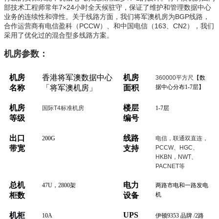
部技术工程师常年7×24小时全天候驻守，保证了维护和管理数据中心
业务的连续性和弹性。关于线路方面，我们将军澳机房为BGP线路，
合作运营商有电信盈科（PCCW）、和中国电信（163、CN2），我们
采用了优化过的混合型多线路方案。
机房参数：
机房
香港
将军澳
数据中心
机房
360000平方尺
【数
名称
「将军澳机房」
面积
据中心分布1-7层】
机房
楼层
国际T4标准机房
1-7层
等级
编号
出口
线路
200G
电信，联通双直连，
带宽
支持
PCCW、HGC、
HKBN，NWT、
PACNET等
总机
电力
47U，2800架
两路市电和一路发电
柜数
设备
机
UPS
机柜
10A
伊顿9353 品牌 /2路