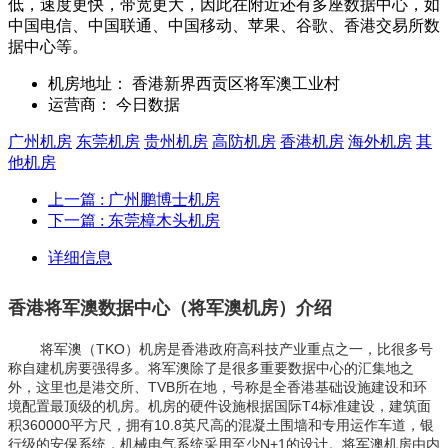
低，速度更快，带宽更大，因此在附近还有多座数据中心，如
中国电信、中国联通、中国移动、苹果、谷歌、香港交易所数
据中心等。
机房地址：
香港新界西贡区将军澳工业村
运营商：
今日数据
广州机房
东莞机房
贵州机房
高防机房
香港机房
海外机房
其
他机房
上一篇
: 广州鹏博士机房
下一篇
: 东莞樟木头机房
详细信息
香港将军澳数据中心（将军澳机房）介绍
将军澳（TKO）机房是香港政府高科技产业重点之一，比很多号
称自建机房要强得多。将军澳除了是很多重要数据中心的汇集地之
外，这里也是港交所、TVB所在地，号称是全香港基础设施建设和环
境配置最顶级的机房。机房的硬件设施根据国际T4标准建设，建筑面
积360000平方尺，拥有10.8英尺高的混凝土围墙和专用运作车道，银
行级的安保系统，机械电气系统采用至少N+1的设计。将军澳机房由内