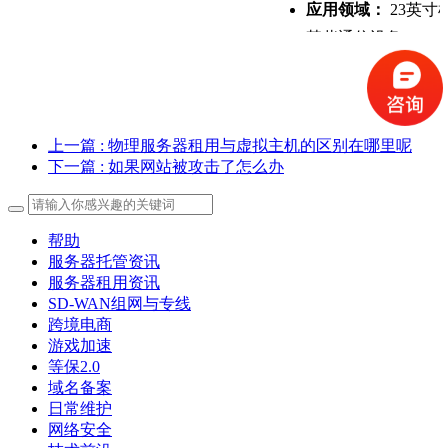
应用领域：
 23英
某些通信设备。
特点：
 23英寸机
中心和企业机房中
上一篇
: 物理服务器租用与虚拟主机的区别在哪里呢
Open Rack：
下一篇
: 如果网站被攻击了怎么办
标准尺寸：
 Ope
宽度为600毫米，高
帮助
服务器托管资讯
应用领域：
 Ope
服务器租用资讯
单的维护。
SD-WAN组网与专线
跨境电商
特点：
 Open 
游戏加速
等保2.0
同时提高能源利用
域名备案
日常维护
网络安全